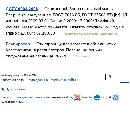
ДСТУ 6003:2008
— Сири тверді. Загальні технічні умови
Вперше (зі скасуванням ГОСТ 7616 85, ГОСТ 27568 87) [br] НД
чинний: від 2009 03 01 Зміни: 5 2009*; 7 2009* Технічний
комітет: Мова: Метод прийняття: Кількість сторінок: 24 Код НД
згідно з ДК 004: 67.100.30 …
Покажчик національних стандартів
Респиратор
— Эту страницу предлагается объединить с
Классификация респираторов. Пояснение причин и
обсуждение на странице Викип …
Википедия
© Академик, 2000-2026
18+
Обратная связь:
Техподдержка
,
Реклама на сайте
👣 Путешествия
Экспорт словарей на сайты
, сделанные на PHP,
Joomla,
Drupal,
WordPress, MODx.